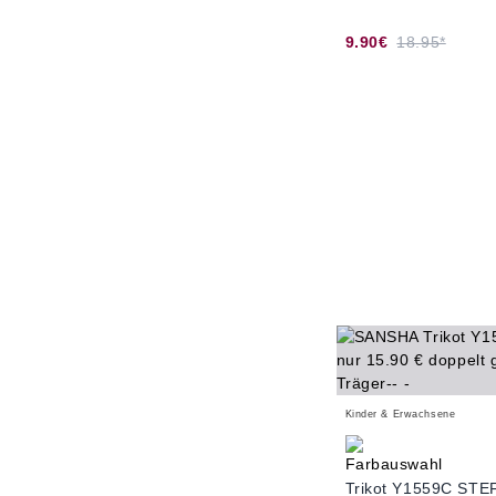
9.90€
18.95*
Kinder & Erwachsene
Trikot Y1559C STE