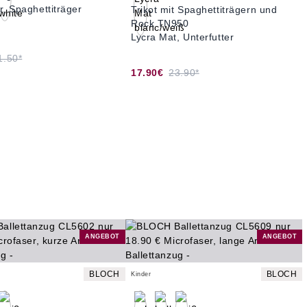
r, Spaghettiträger
Trikot mit Spaghettiträgern und
Rock TN950
Lycra Mat, Unterfutter
1.50*
17.90€
23.90*
ANGEBOT
ANGEBOT
BLOCH
BLOCH
Kinder