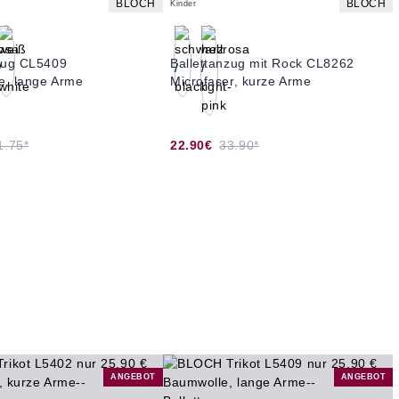
BLOCH
BLOCH
Kinder
nzug CL5409
Ballettanzug mit Rock CL8262
e, lange Arme
Microfaser, kurze Arme
1.75*
22.90€
33.90*
ANGEBOT
ANGEBOT