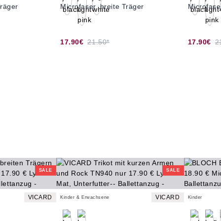
Träger
Microfaser, breite Träger
Microfase
17.90€
21.50*
17.90€
2
SALE
SALE
VICARD
VICARD
Kinder & Erwachsene
Kinder