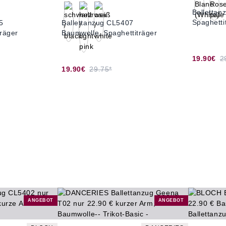
Balletta
Spaghetti
5
Ballettanzug CL5407
Träger
Baumwolle, Spaghettiträger
19.90€
2
19.90€
29.75*
ANGEBOT
ANGEBOT