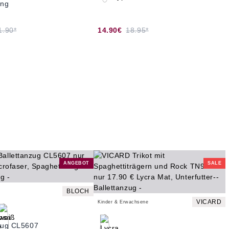
ung
1.90*
14.90€
18.95*
ANGEBOT
SALE
BLOCH
VICARD
Kinder & Erwachsene
nzug CL5607