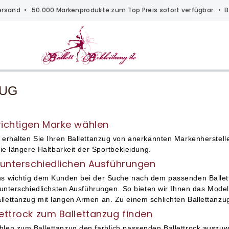
ersand
• 50.000 Markenprodukte zum Top Preis sofort verfügbar •
B
ZUG
richtigen Marke wählen
e erhalten Sie Ihren Ballettanzug von anerkannten Markenherstell
 die längere Haltbarkeit der Sportbekleidung.
n unterschiedlichen Ausführungen
uns wichtig dem Kunden bei der Suche nach dem passenden Ballett
n unterschiedlichsten Ausführungen. So bieten wir Ihnen das Mode
llettanzug mit langen Armen an. Zu einem schlichten Ballettanzug
lettrock zum Ballettanzug finden
hlen zum Ballettanzug den farblich passenden Ballettrock auszuwä