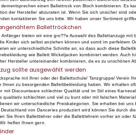
 dementsprechen einen Ballettrock von Bloch kombinieren. Es ka
ion der Hersteller abzuraten ist. Wenn Sie sich unsicher sind od
nden kontaktieren Sie uns bitte. Wir haben unser Sortiment griffb
 angenähtem Ballettröckchen
r Anfänger bieten wir eine gro??e Auswahl des Ballettanzugs mit 
die Kinder sich selbst anziehen können und somit im perfektem O
ieten wir unterschiedliche Schnitte an, so dass auch diese Ballet
ebekleidung wie Ballett Wickeljacken kombiniert werden. Auch hier
cher Hersteller untereinander kombinieren, da es zu unschönen
nzug sollte ausgewählt werden
cksprache mit Ihrer oder der Ballettschule/ Tanzgruppe/ Verein Ih
n Ihnen zu besorgenden Ballettbekleidung haben. Wir erhalten o
er mit Discountware schlechter Qualität und im Stil eines Karneva
 qualitativ schlechten und viel zu bunt oder mit falschen Materia
ienen wir unterschiedliche Preiskategorien. Sie erhalten bei uns 
in Deutschland von Danceries produziert wird können Sie durch die
n Sie Ihren Ballettlehrer oder die Ballettlehrein vorher an oder 
ir helfen Ihnen gern.
Kinder