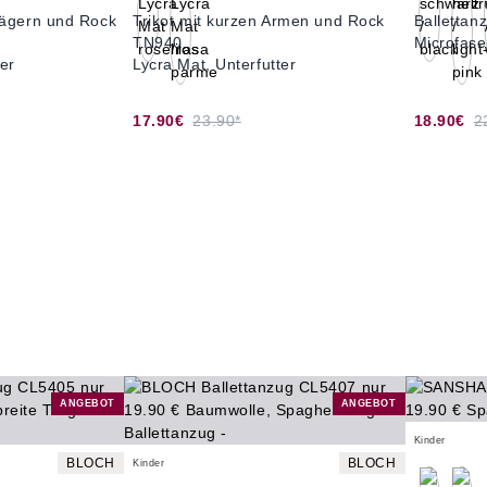
Trägern und Rock
Trikot mit kurzen Armen und Rock
Balletta
TN940
Microfase
ter
Lycra Mat, Unterfutter
17.90€
23.90*
18.90€
2
ANGEBOT
ANGEBOT
Kinder
BLOCH
BLOCH
Kinder