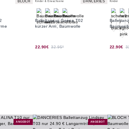
BLOCH
DANCERIES
Kinder & Erwachsene
Kinder
2
Ballettanzug Geena T02
Balletta
Arme
kurzer Arm, Baumwolle
Baumwoll
22.90€
32.95*
22.90€
3
ANGEBOT
ANGEBOT