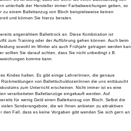
nn unterhalb der Hersteller immer Farbabweichungen geben, so
er zu einem Ballettanzug von Bloch beispielsweise keinen
ereit und können Sie hierzu beraten.
bereits angenähtem Ballettrock an. Diese Kombination ist
utfit zum Training oder der Aufführung gehen können. Auch beim
tkleidung sowohl im Winter als auch Frühjahr getragen werden kan
 sollten Sie darauf achten, dass Sie nicht unbedingt z.B.
 Abweichungen komme kann.
res Kindes halten. Es gibt einige LehrerInnen, die genaue
ft Rückmeldungen von BallettschuldozenInnen die uns enttäuscht
lskostüms zum Unterricht erscheinen. Nicht immer ist es eine
lien verarbeiteten Ballettanzüge eingekauft werden. Auf
bereits für wenig Geld einen Ballettanzug von Bloch. Selbst die
 vielen Sonderangebote, die wir Ihnen anbieten zu attraktiven
für den Fall, dass es keine Vorgaben gibt wenden Sie sich gern an