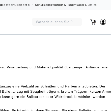
allettschulrabatte
• Schulkollektionen & Teamwear Outfits
ern. Verarbeitung und Materialqualität überzeugen Anfänger wie
anzug eine Vielzahl an Schnitten und Farben anzubieten. Der
ll Ballettanzug mit Spaghettiträgern, breiten Trägern, kurzen Arm
 kann gern ein Ballettrock oder Wickelrock kombiniert werden.
hlen. Es ist wichtig, dass Sie wenn Sie einen Ballettanzug von