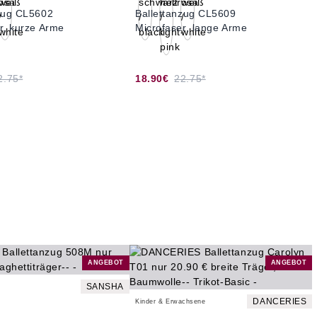
nzug CL5602
Ballettanzug CL5609
r, kurze Arme
Microfaser, lange Arme
2.75*
18.90€
22.75*
ANGEBOT
ANGEBOT
SANSHA
DANCERIES
Kinder & Erwachsene