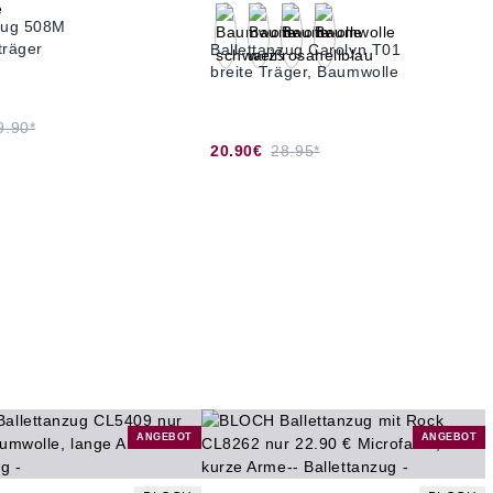
nzug 508M
träger
Ballettanzug Carolyn T01
breite Träger, Baumwolle
9.90*
20.90€
28.95*
ANGEBOT
ANGEBOT