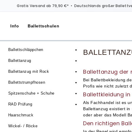
Gratis Versand ab 79,90 €*
•
Deutschlands großer Ballettv
Info
Ballettschulen
Ballettschläppchen
BALLETTAN
Ballettanzug
Ballettanzug der 
Ballettanzug mit Rock
Bei Ballettbekleidung.d
Ballettstrumpfhosen
Profis wie nicht zuletzt
Ballettkleidung i
Spitzenschuhe + Schuhe
Als Fachhandel ist es 
RAD Prüfung
Ballettanzug existiert i
oder aber das Modell Ba
Haarschmuck
Den richtigen Bal
Wickel- / Röcke
In der Regel wird empfo