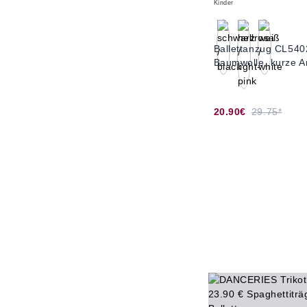
Kinder
Ballettanzug CL540
Baumwolle, kurze 
20.90€
29.75*