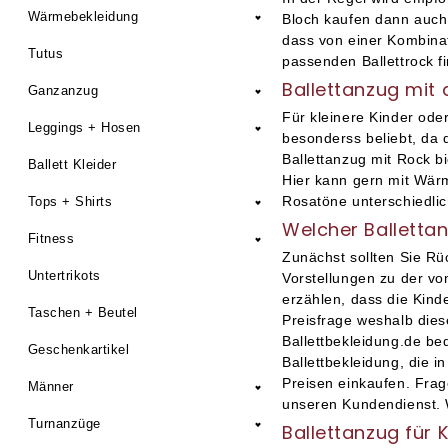
Wärmebekleidung
Bloch kaufen dann auch
dass von einer Kombinat
Tutus
passenden Ballettrock fi
Ballettanzug mit
Ganzanzug
Für kleinere Kinder ode
Leggings + Hosen
besonderss beliebt, da 
Ballettanzug mit Rock b
Ballett Kleider
Hier kann gern mit Wärm
Rosatöne unterschiedli
Tops + Shirts
Welcher Balletta
Fitness
Zunächst sollten Sie Rü
Untertrikots
Vorstellungen zu der vo
erzählen, dass die Kind
Taschen + Beutel
Preisfrage weshalb diese
Ballettbekleidung.de bed
Geschenkartikel
Ballettbekleidung, die 
Preisen einkaufen. Frage
Männer
unseren Kundendienst. W
Turnanzüge
Ballettanzug für 