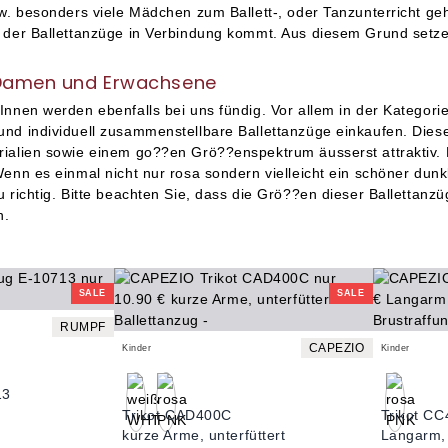
zw. besonders viele Mädchen zum Ballett-, oder Tanzunterricht g
 der Ballettanzüge in Verbindung kommt. Aus diesem Grund setzen
 Damen und Erwachsene
Innen werden ebenfalls bei uns fündig. Vor allem in der Kategori
nd individuell zusammenstellbare Ballettanzüge einkaufen. Diese 
ialien sowie einem go??en Grö??enspektrum äusserst attraktiv. Es
enn es einmal nicht nur rosa sondern vielleicht ein schöner dunkl
 richtig. Bitte beachten Sie, dass die Grö??en dieser Ballettanzüg
n.
SALE
SALE
RUMPF
CAPEZIO
Kinder
Kinder
13
Trikot CAD400C
Trikot C
kurze Arme, unterfüttert
Langarm, 